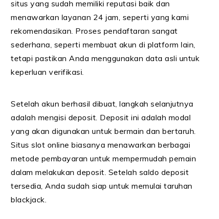
situs yang sudah memiliki reputasi baik dan
menawarkan layanan 24 jam, seperti yang kami
rekomendasikan.
Proses pendaftaran sangat
sederhana, seperti membuat akun di platform lain,
tetapi pastikan Anda menggunakan data asli untuk
keperluan verifikasi.
Setelah akun berhasil dibuat, langkah selanjutnya
adalah mengisi deposit.
Deposit ini adalah modal
yang akan digunakan untuk bermain dan bertaruh.
Situs slot online biasanya menawarkan berbagai
metode pembayaran untuk mempermudah pemain
dalam melakukan deposit. Setelah saldo deposit
tersedia, Anda sudah siap untuk memulai taruhan
blackjack.