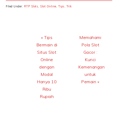
Filed Under:
RTP Slots
,
Slot Online
,
Tips
,
Trik
Previous
Next
« Tips
Memahami
Post:
Post:
Bermain di
Pola Slot
Situs Slot
Gacor :
Online
Kunci
dengan
Kemenangan
Modal
untuk
Hanya 10
Pemain »
Ribu
Rupiah
PRIMARY