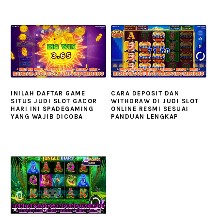
INILAH DAFTAR GAME
CARA DEPOSIT DAN
SITUS JUDI SLOT GACOR
WITHDRAW DI JUDI SLOT
HARI INI SPADEGAMING
ONLINE RESMI SESUAI
YANG WAJIB DICOBA
PANDUAN LENGKAP