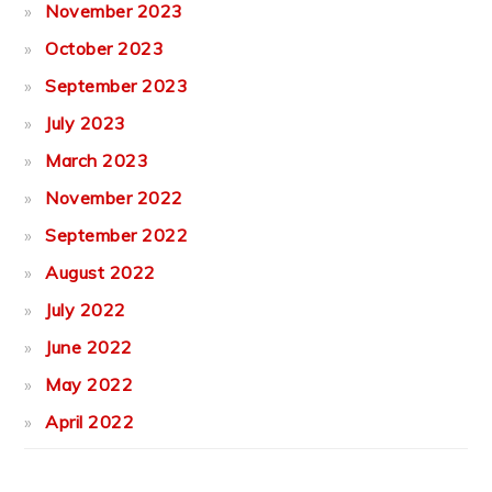
November 2023
October 2023
September 2023
July 2023
March 2023
November 2022
September 2022
August 2022
July 2022
June 2022
May 2022
April 2022