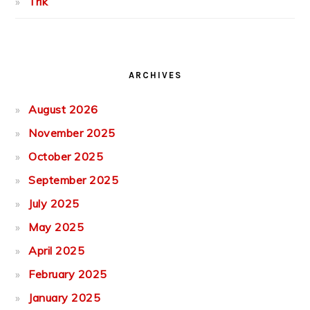
Trik
ARCHIVES
August 2026
November 2025
October 2025
September 2025
July 2025
May 2025
April 2025
February 2025
January 2025