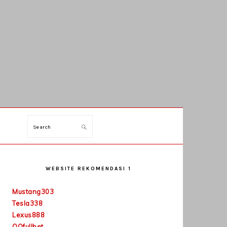
I
Search
PRIMARY
SIDEBAR
WEBSITE REKOMENDASI 1
Mustang303
Tesla338
Lexus888
QQfullbet