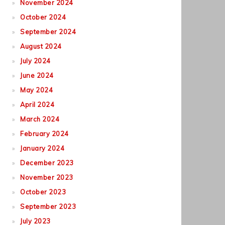
November 2024
October 2024
September 2024
August 2024
July 2024
June 2024
May 2024
April 2024
March 2024
February 2024
January 2024
December 2023
November 2023
October 2023
September 2023
July 2023