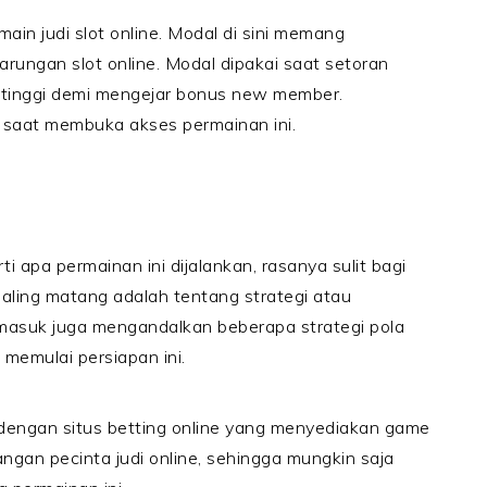
in judi slot online. Modal di sini memang
rungan slot online. Modal dipakai saat setoran
 tinggi demi mengejar bonus new member.
l saat membuka akses permainan ini.
 apa permainan ini dijalankan, rasanya sulit bagi
aling matang adalah tentang strategi atau
masuk juga mengandalkan beberapa strategi pola
memulai persiapan ini.
dengan situs betting online yang menyediakan game
alangan pecinta judi online, sehingga mungkin saja