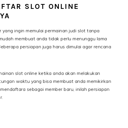
AFTAR SLOT ONLINE
YA
or yang ingin memulai permainan judi slot tanpa
mudah membuat anda tidak perlu menunggu lama
Beberapa persiapan juga harus dimulai agar rencana
mainan slot online ketika anda akan melakukan
euntungan waktu yang bisa membuat anda memikirkan
 mendaftara sebagai member baru, inilah persiapan
r.