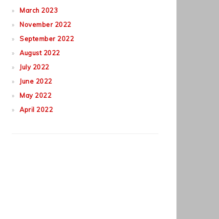
March 2023
November 2022
September 2022
August 2022
July 2022
June 2022
May 2022
April 2022