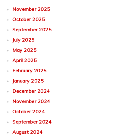
November 2025
October 2025
September 2025
July 2025
May 2025
April 2025
February 2025
January 2025
December 2024
November 2024
October 2024
September 2024
August 2024