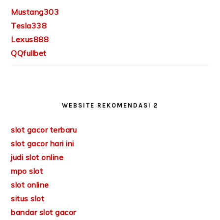
Mustang303
Tesla338
Lexus888
QQfullbet
WEBSITE REKOMENDASI 2
slot gacor terbaru
slot gacor hari ini
judi slot online
mpo slot
slot online
situs slot
bandar slot gacor